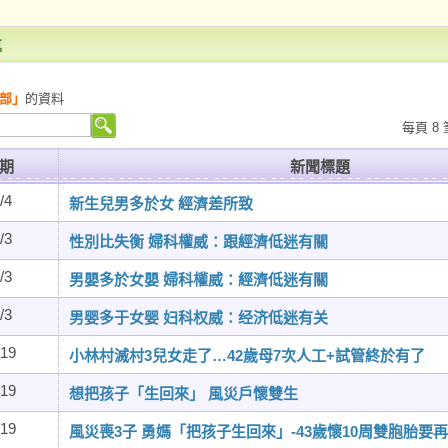
導
部」
的資料
每頁 8 
期
新聞標題
/4
新生兒男多於女 經濟差所致
/3
性別比失衡 婦科權威：跟經濟低迷有關
/3
男嬰多於女嬰 婦科權威：經濟低迷有關
/3
男婴多于女婴 妇科权威：经济低迷有关
/19
小林村滅村3兒女走了…42歲母7次人工+試管終於有了
/19
想把孩子「生回來」 風災戶懷雙生
/19
風災喪3子 勇媽「把孩子生回來」-43歲懷10周雙胞胎要