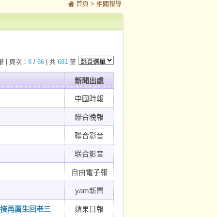
首頁
> 相關報導
筆 | 頁次：
8
/
86
| 共
681
筆
新聞出處
中國時報
聯合晚報
聯合影音
联合影音
自由電子報
yam新聞
再接再厲生回老三
蘋果日報