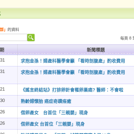
導
部」
的資料
每頁 8 
期
新聞標題
/31
求抱金孫！婦產科醫學會籲 「看時剖腹產」酌收費用
/31
求抱金孫！婦產科醫學會籲 「看時剖腹產」酌收費用
/21
《謠言終結站》打排卵針會罹卵巢癌? 醫師：不會啦
/30
熟齡婦懷胎 癌症奇蹟痊癒
/26
借卵產女 台首位「三親嬰」現身
/26
借卵產女 台首位「三親嬰」現身