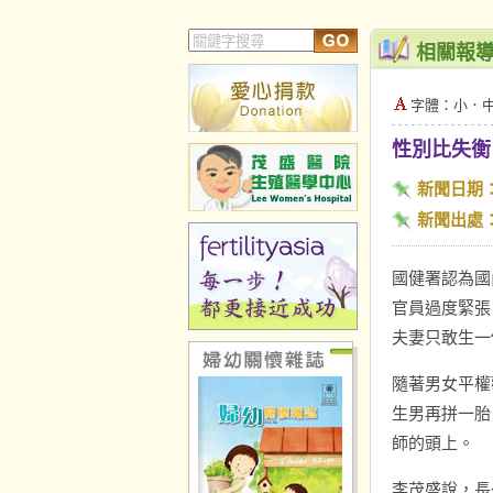
相關報
字體：
小
．
性別比失衡
新聞日期
新聞出處
國健署認為國
官員過度緊張
夫妻只敢生一
隨著男女平權
生男再拼一胎
師的頭上。
李茂盛說，長