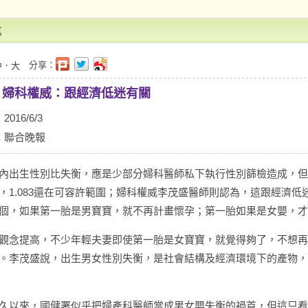
導
分享：
中
．
大
 婦科權威：跟經濟低迷有關
：
2016/6/3
：
聯合晚報
內出生性別比失衡，應是少部分婦科醫師私下執行性別篩檢造成，但
，1.083還在可容許範圍；婦科權威李茂盛醫師則認為，這跟經濟
個，如果第一胎是男寶寶，就不再計畫懷孕；第一胎如果是女嬰，才
觀念提高，不少年輕夫妻即使第一胎是女寶寶，就覺得夠了，不想再
。李茂盛說，出生男女性別失衡，是社會結構及經濟環境下的產物，
久以來，國健署似乎把婦產科醫師當成男女嬰失衡的禍首，但這只看