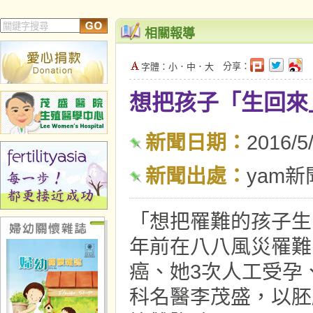
相關報導
分享：
字體：
小
．
中
．
大
想把孩子「生回來
新聞日期：
2016/5
新聞出處：
yam新
「想把罹難的孩子生
年前在八八風災罹難
癌、她3次人工受孕
科名醫李茂盛，以胚