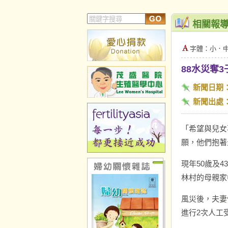
相關報
字體：
小
．
88水災奪
新聞日期
新聞出處
「希望與兒女
願，他們抱著
現年50歲及
林村的母親家
風災後，夫妻
進行2次人工