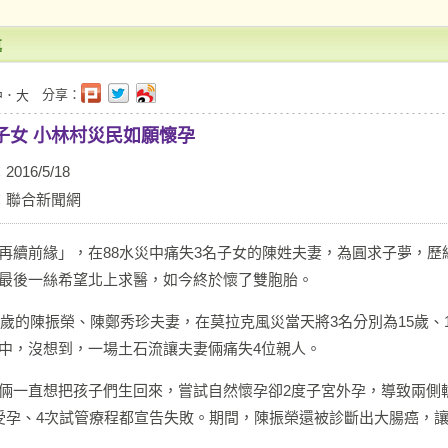
導
分享：
中
．
大
3子女 小林村災民如願懷孕
：
2016/5/18
：
聯合新聞網
再續前緣」，在88水災中痛失3名子女的陳姓夫妻，為圓求子夢，歷
最後一絲希望北上求醫，如今終於懷了雙胞胎。
43歲的陳振榮、陳鄭秀珍夫妻，在莫拉克風災當天將3名分別為15歲、1
中，沒想到，一場土石流讓夫妻倆痛失4位親人。
倆一直想把孩子們生回來，嘗試自然懷孕卻2度子宮外孕，導致兩側
受孕、4次試管療程都宣告失敗。期間，陳振榮還被診斷出大腸癌，讓