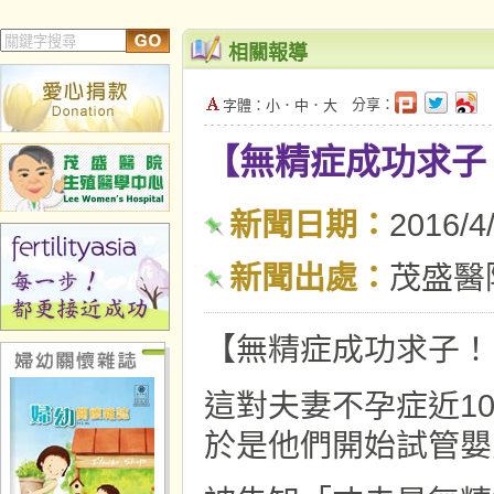
相關報導
分享：
字體：
小
．
中
．
大
【無精症成功求子
新聞日期：
2016/4
新聞出處：
茂盛醫
【無精症成功求子！
這對夫妻不孕症近1
於是他們開始試管嬰