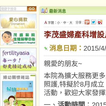
最新消息
分享：
字體：
小
．
中
．
大
李茂盛婦產科增設
消息日期：
2015/4
親愛的朋友~
本院為擴大服務更多
照護,特擬於8月成
活動，歡迎大家發揮
一、
活動時間
：201