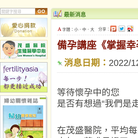
最新消息
分享：
字體：
小
．
中
．
大
備孕講座《掌握幸孕方
消息日期：
2022/1
等待懷孕中的您
是否有想過“我們是
在茂盛醫院，平均每