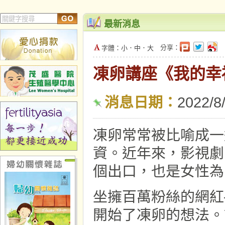
最新消息
分享：
字體：
小
．
中
．
大
凍卵講座《我的幸福
消息日期：
2022/8
凍卵常常被比喻成一
資。近年來，影視劇
個出口，也是女性為
坐擁百萬粉絲的網紅
開始了凍卵的想法。