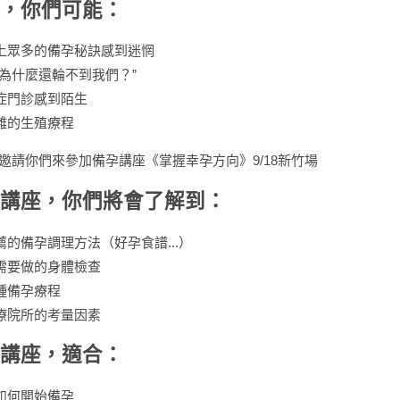
，你們可能：
上眾多的備孕秘訣感到迷惘
“為什麼還輪不到我們？”
症門診感到陌生
雜的生殖療程
邀請你們來參加備孕講座《掌握幸孕方向》9/18新竹場
講座，你們將會了解到：
薦的備孕調理方法（好孕食譜...）
需要做的身體檢查
種備孕療程
療院所的考量因素
講座，適合：
如何開始備孕