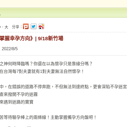
息
分享：
中
．
大
握幸孕方向》| 9/18新竹場
：
2022/8/5
之神何時降臨嗎？你還在以為懷孕只是靠緣分嗎？
在台灣每7對夫妻就有1對夫妻無法自然懷孕！
中，在錯誤的道路不停奔跑，不但無法到達終點，更會深陷不孕迷宮
查來撥開不孕的迷霧
來遇到迷路的寶寶
苦等待驗孕棒上的兩條線！主動掌握備孕方向盤吧！