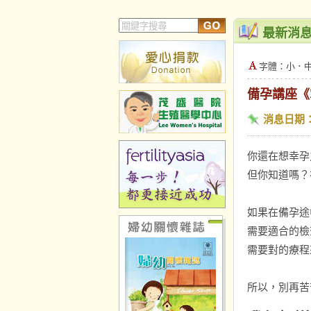
最新消
字體：
小
．
備孕講座《掌
消息日期
你還在想幸孕
但你知道嗎？
如果在備孕途
需要適合的檢
需要對的療程
所以，別再苦