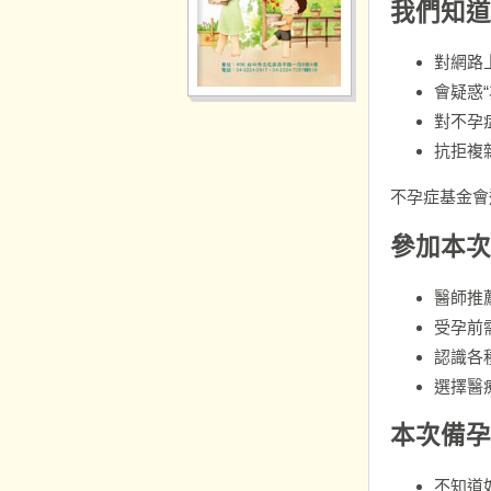
我們知道
對網路
會疑惑
對不孕
抗拒複
不孕症基金會
參加本次
醫師推
受孕前
認識各
選擇醫
本次備孕
不知道