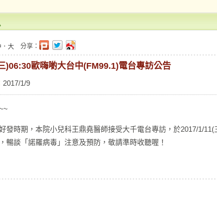
息
分享：
中
．
大
11(三)06:30歐嗨喲大台中(FM99.1)電台專訪公告
：
2017/1/9
~~
發時期，本院小兒科王鼎堯醫師接受大千電台專訪，於2017/1/11(三)06
，暢談「諾羅病毒」注意及預防，敬請準時收聽喔！