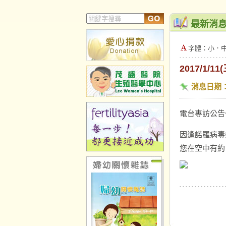
最新消
字體：
小
．
2017/1/
消息日期
電台專訪公告
因逢諾羅病毒好
您在空中有約