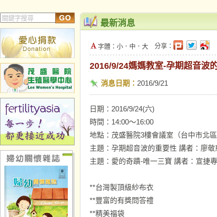
最新消息
分享：
字體：
小
．
中
．
大
2016/9/24媽媽教室-孕期超
消息日期：
2016/9/21
日期：2016/9/24(六)
時間：14:00～16:00
地點：茂盛醫院3樓會議室（台中市北區昌
主題：孕期超音波的重要性 講者：廖敬
主題：愛的奇蹟-唯一三寶 講者：宣捷
**台灣製頂級紗布衣
**豐富的有獎問答禮
**精美福袋