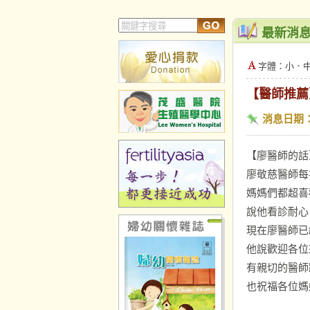
最新消
字體：
小
．
【醫師推薦
消息日期
【廖醫師的話
廖敬慈醫師每
媽媽們都超喜
說他看診耐心
現在廖醫師已
他說歡迎各位
有親切的醫師
也祝福各位媽