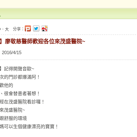
息
分享：
中
．
大
】廖敬慈醫師歡迎各位來茂盛醫院~
：
2016/4/15
】記得開聲音歐~
次的門診都爆滿阿！
歡他的
、很會替患者著想！
經在茂盛醫院看診囉！
來茂盛醫院~
跟舒服的環境
媽可以生個健康漂亮的寶寶！