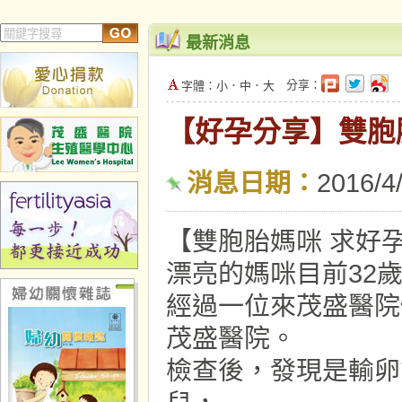
最新消息
分享：
字體：
小
．
中
．
大
【好孕分享】雙胞
消息日期：
2016/4
【雙胞胎媽咪 求好
漂亮的媽咪目前32
經過一位來茂盛醫院
茂盛醫院。
檢查後，發現是輸卵