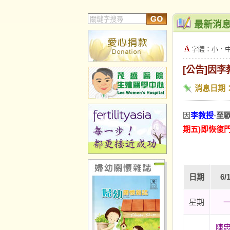
最新消
字體：
小
．
[公告]因
消息日期
因
李教授
-
至
期五)即恢復
日期
6/
星期
陳