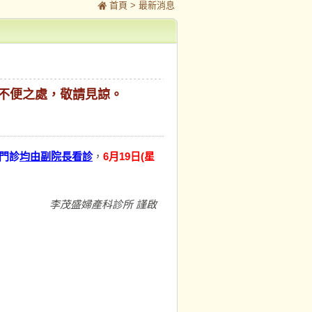
首頁
> 最新消息
，不便之處，敬請見諒。
門診
均由副院長看診
，
6月19日(星
李茂盛婦產科診所 謹啟