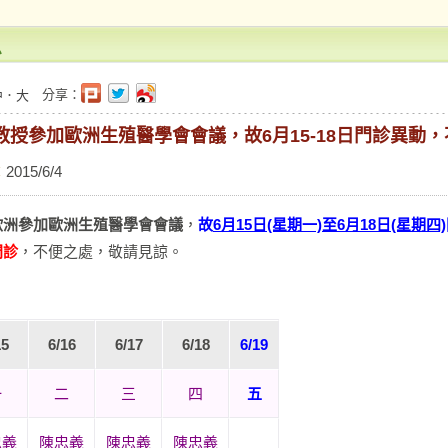
息
分享：
中
．
大
李教授參加歐洲生殖醫學會會議，故6月15-18日門診異動
：
2015/6/4
歐洲參加歐洲生殖醫學會會議
，
故
6月15日(星期一)至6月18日(星期四)
門診
，不便之處，敬請見諒。
15
6/16
6/17
6/18
6/19
一
二
三
四
五
忠義
陳忠義
陳忠義
陳忠義