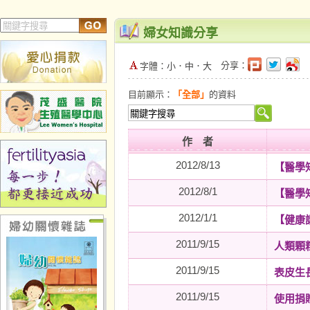
婦女知識分享
分享：
字體：
小
．
中
．
大
目前顯示：
「全部」
的資料
作 者
2012/8/13
【醫學
2012/8/1
【醫學
2012/1/1
【健康
2011/9/15
人類顆
2011/9/15
表皮生
2011/9/15
使用捐