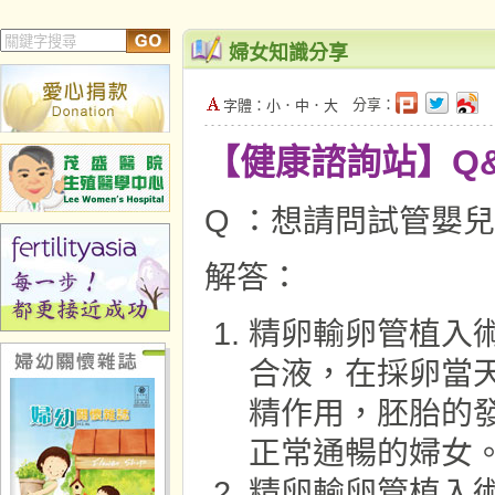
婦女知識分享
分享：
字體：
小
．
中
．
大
【健康諮詢站】Q
Q ：想請問試管嬰
解答：
精卵輸卵管植入
合液，在採卵當
精作用，胚胎的
正常通暢的婦女
精卵輸卵管植入