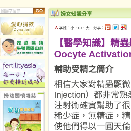
婦女知識分享
分享：
字體：
小
．
中
．
大
【醫學知識】精蟲顯微
Oocyte Activatio
輔助受精之簡介
相信大家對精蟲顯微注射術（
Injection）都非
注射術確實幫助了很
稀少症，無精症，精
使他們得以一圓天倫