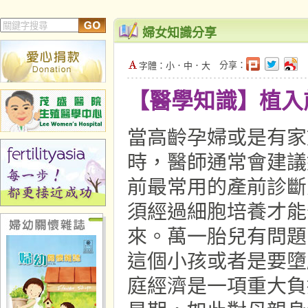
婦女知識分享
分享：
字體：
小
．
中
．
大
【醫學知識】植入
當高齡孕婦或是有家
時，醫師通常會建議
前最常用的產前診斷
須經過細胞培養才能
來。萬一胎兒有問題
這個小孩或者是要墮
庭經濟是一項重大負